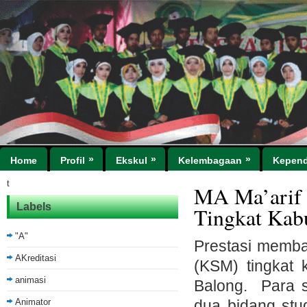
»
»
»
Home
Profil
Ekskul
Kelembagaan
Kepend
t
MA Ma’arif 
Labels
Tingkat Kab
"A"
Prestasi memba
AKreditasi
(KSM) tingkat 
animasi
Balong. Para s
Animator
dua bidang stud