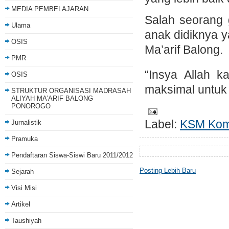
MEDIA PEMBELAJARAN
Salah seorang 
Ulama
anak didiknya 
OSIS
Ma’arif Balong.
PMR
“Insya Allah 
OSIS
maksimal untuk 
STRUKTUR ORGANISASI MADRASAH
ALIYAH MA’ARIF BALONG
PONOROGO
Label:
KSM Komp
Jurnalistik
Pramuka
Pendaftaran Siswa-Siswi Baru 2011/2012
Posting Lebih Baru
Sejarah
Visi Misi
Artikel
Taushiyah