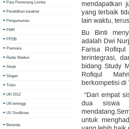
Para Pemenang Lomba
mendapatkan j
yang terbaik ti
Pendidikan karakter
lain waktu, ter
Pengumuman
PMR
Bu Binti men
PPDB
adalah Dwi Nurj
Farisa Rofiqu
Pramuka
terintegrasi, 
Radar Madiun
bidang Study M
Shrek
Rofiqul Mah
Slogan
berkompetisi di
Tintin
“Dari empat sis
UN 2012
dua siswa b
UN tertinggi
mendatang.Sem
UU Sisdiknas
untuk menghada
Beranda
yang lebih baik 