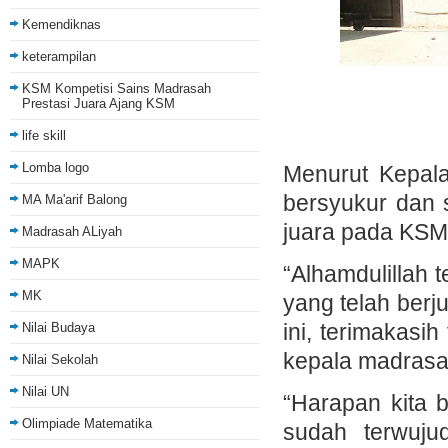
Kemendiknas
keterampilan
KSM Kompetisi Sains Madrasah
Prestasi Juara Ajang KSM
life skill
Lomba logo
Menurut Kepala 
bersyukur dan 
MA Ma'arif Balong
juara pada KSM
Madrasah ALiyah
MAPK
“Alhamdulillah 
MK
yang telah ber
ini, terimakas
Nilai Budaya
kepala madrasa
Nilai Sekolah
Nilai UN
“Harapan kita 
Olimpiade Matematika
sudah terwuju