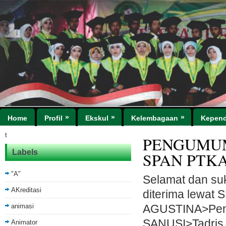
»
»
»
Home
Profil
Ekskul
Kelembagaan
Kepend
t
PENGUMUM
Labels
SPAN PTK
"A"
Selamat dan s
AKreditasi
diterima lewa
animasi
AGUSTINA>Pend
SANUSI>Tadris 
Animator