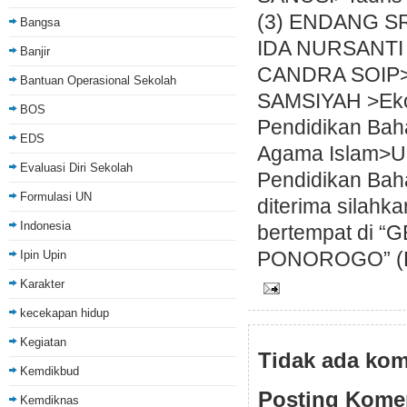
(3) ENDANG SR
Bangsa
IDA NURSANTI 
Banjir
CANDRA SOIP>P
Bantuan Operasional Sekolah
SAMSIYAH >Ekon
BOS
Pendidikan Bah
EDS
Agama Islam>
Evaluasi Diri Sekolah
Pendidikan Bah
Formulasi UN
diterima silahka
Indonesia
bertempat di 
PONOROGO” (BK
Ipin Upin
Karakter
kecekapan hidup
Kegiatan
Tidak ada kom
Kemdikbud
Posting Kome
Kemdiknas