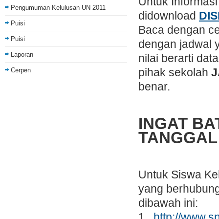
Untuk Informas
Pengumuman Kelulusan UN 2011
didownload
DIS
Puisi
Baca dengan cer
Puisi
dengan jadwal y
Laporan
nilai berarti da
pihak sekolah
J
Cerpen
benar.
INGAT BAT
TANGGAL 
Untuk Siswa Kel
yang berhubung
dibawah ini:
1.
http://www.s