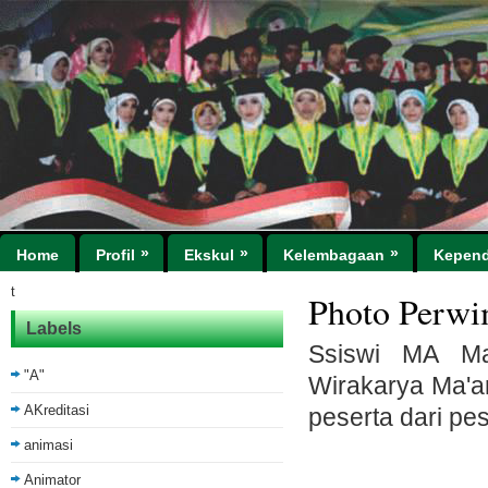
»
»
»
Home
Profil
Ekskul
Kelembagaan
Kepend
t
Photo Perwi
Labels
Ssiswi MA Ma'
"A"
Wirakarya Ma'ar
AKreditasi
peserta dari pes
animasi
Animator