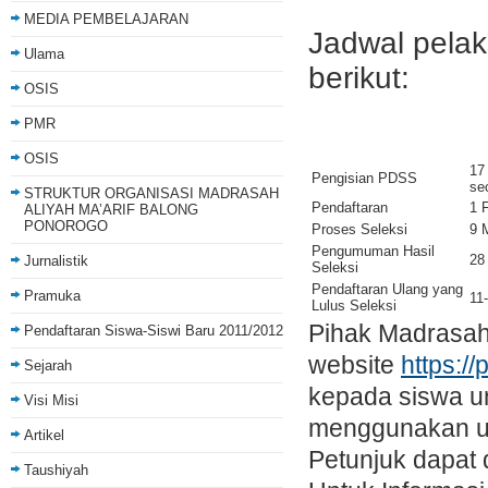
MEDIA PEMBELAJARAN
Jadwal pela
Ulama
berikut:
OSIS
PMR
OSIS
17
Pengisian PDSS
se
STRUKTUR ORGANISASI MADRASAH
Pendaftaran
1 
ALIYAH MA’ARIF BALONG
PONOROGO
Proses Seleksi
9 
Pengumuman Hasil
28
Jurnalistik
Seleksi
Pendaftaran Ulang yang
Pramuka
11
Lulus Seleksi
Pihak Madrasah 
Pendaftaran Siswa-Siswi Baru 2011/2012
website
https:/
Sejarah
kepada siswa un
Visi Misi
menggunakan us
Artikel
Petunjuk dapat
Taushiyah