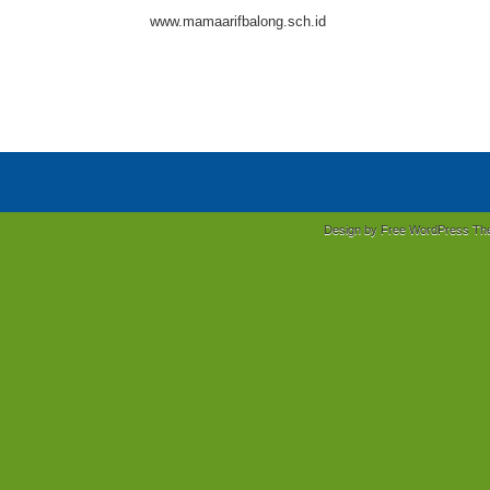
www.mamaarifbalong.sch.id
Design by Free
WordPress Th