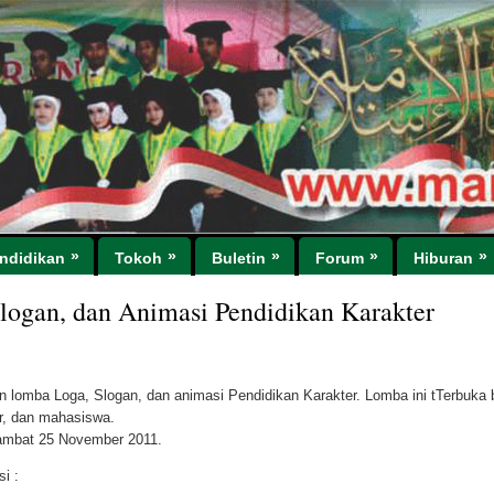
»
»
»
»
»
ndidikan
Tokoh
Buletin
Forum
Hiburan
ogan, dan Animasi Pendidikan Karakter
omba Loga, Slogan, dan animasi Pendidikan Karakter. Lomba ini tTerbuka 
r, dan mahasiswa.
lambat 25 November 2011.
si :