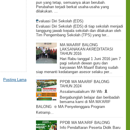
pun yang tetap, semuanya akan berubah.
Perubahan terjadi berkat usaha-usaha yang
dilakukan. ...
Evaluasi Diri Sekolah (EDS)
Evaluasi Diri Sekolah (EDS) di tiap sekolah menjadi
tanggung jawab kepala sekolah dan dilakukan oleh
Tim Pengembang Sekolah (TPS) yang ter...
MA MAARIF BALONG
LAKSANAKAN AKREDITATASI
TAHUN 2016
Hari Rabu tanggal 1 Juni 2016 jam 7
pagi seluruh dewan guru dan
karyawan MA Maarif Balong sudah
siap menanti kedatangan asesor selaku per...
Posting Lama
PPDB MA MAARIF BALONG
TAHUN 2024
Assalamualaikum Wr Wb 🎗️
Bergabunglah belajar dan beribadah
bersama kami di MA MA'ARIF
BALONG ❇️ MA Penyelenggara Program
Ketramp...
PPDB MA MA'ARIF BALONG
Info Pendaftaran Peserta Didik Baru