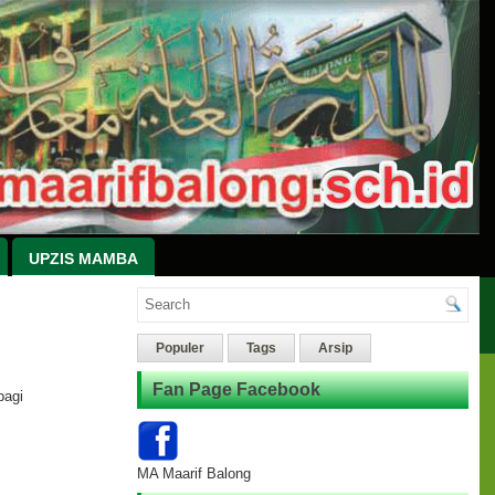
MA MA'ARIF BALONG
UPZIS MAMBA
Populer
Tags
Arsip
Fan Page Facebook
bagi
MA Maarif Balong