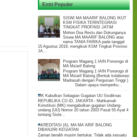
Entri Populer
SISWI MA MAARIF BALONG IKUT
KSM FISIKA TERINTEGRASI
TINGKAT PROFINSI JATIM
Mohon Doa Restu dan Dukunganya
Siswa MA MAARIF BALONG atas
nama TANIA FARIKA pada tanggal
15 Agustus 2019, mengikuti KSM Tingkat Provinsi
JA...
Program Magang 1 IAIN Ponorogo di
MA Ma'arif Balong
Program Magang 1 IAIN Ponorogo di
MA Ma'arif Balong (Bentuk kolaborasi
Madrasah dengan Perguruan Tinggi )
Dalam upaya memperku...
MK Kabulkan Sebagian Gugatan UU Sisdiknas
REPUBLIKA.CO.ID, JAKARTA - Mahkamah
Konstitusi (MK) mengabulkan gugatan Undang-
undang (UU) Nomor 20 tahun 2003 Pasal 55 Ayat 4
tentang Siste...
AKREDITASI (A), MA MA`ARIF BALONG
DIBANJIRI KEGIATAN
Zaman beralih musim bertukar. Tidak ada sesuatu