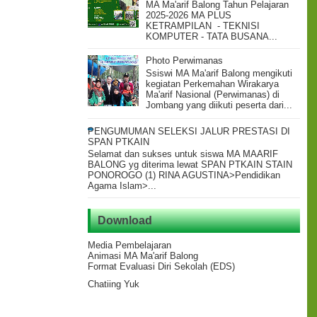
MA Ma'arif Balong Tahun Pelajaran
2025-2026 MA PLUS
KETRAMPILAN - TEKNISI
KOMPUTER - TATA BUSANA...
Photo Perwimanas
Ssiswi MA Ma'arif Balong mengikuti
kegiatan Perkemahan Wirakarya
Ma'arif Nasional (Perwimanas) di
Jombang yang diikuti peserta dari...
PENGUMUMAN SELEKSI JALUR PRESTASI DI
SPAN PTKAIN
Selamat dan sukses untuk siswa MA MAARIF
BALONG yg diterima lewat SPAN PTKAIN STAIN
PONOROGO (1) RINA AGUSTINA>Pendidikan
Agama Islam>...
Download
Media Pembelajaran
Animasi MA Ma'arif Balong
Format Evaluasi Diri Sekolah (EDS)
Chatiing Yuk