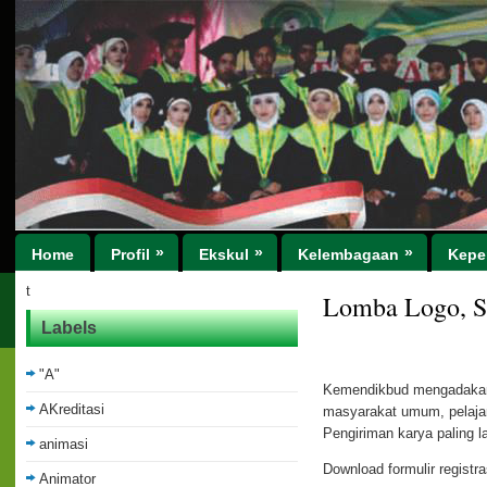
»
»
»
Home
Profil
Ekskul
Kelembagaan
Kepe
t
Lomba Logo, Sl
Labels
"A"
Kemendikbud mengadakan l
AKreditasi
masyarakat umum, pelaja
Pengiriman karya paling 
animasi
Download formulir registra
Animator